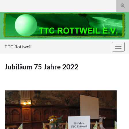
Suc
umsc
Search for:
TTC Rottweil
Navi
umsc
Jubiläum 75 Jahre 2022