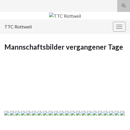
Suc
umsc
Search for:
TTC Rottweil
Navi
umsc
Mannschaftsbilder vergangener Tage